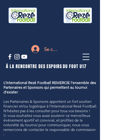
Se connecter
À LA RENCONTRE DES ESPOIRS DU FOOT U17
L’International Rezé Football REMERCIE l’ensemble des
Partenaires et Sponsors qui permettent au tournoi
d’exister
.
Les Partenaires & Sponsors apportent un fort soutien
financier et/ou logistique à l’International Rezé Football.
N’hésitez pas à les consulter pour tous vos besoins !
Si vous souhaitez vous aussi soutenir ce merveilleux
événement sportif et convivial, et profitez de la
notoriété du tournoi pour communiquer, nous vous
remercions de contacter le responsable de commission
: