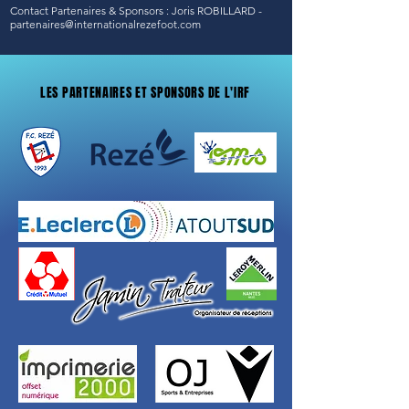
Contact Partenaires & Sponsors : Joris ROBILLARD -
partenaires@internationalrezefoot.com
LES PARTENAIRES ET SPONSORS DE L'IRF